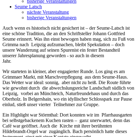
bisherige Veranstaltungen
Seume Latsch
nächste Veranstaltung
bisherige Veranstaltungen
Auch wenn es historisch nicht gesichert ist – der Seume-Latsch ist
eine schöne Tradition, die an den Schriftsteller Johann Gottfried
Seume erinnert. Was ihn einst bewogen haben mag, sich zu Fuß von
Grimma nach Leipzig aufzumachen, bleibt Spekulation – doch
unsere Wanderung auf seinen Spurenist ein fester Bestandteil
unserer Jahresplanung geworden - so auch in diesem
Jahr.
Wir starteten in kleiner, aber engagierter Runde. Los ging es am
Grimmaer Markt, mit Marschverpflegung aus dem Seume-Haus.
Das Wetter war ideal: sonnig, aber nicht zu heiß. Die Route führte
wie gewohnt durch die abwechslungsreiche Landschaft südlich von
Leipzig, vorbei an Münchteich, Naturfreundehaus und durch das
Oberholz. In Belgershain, wo ein idyllischer Schlosspark zur Pause
einlud, stieß unser vierter Teilnehmer zur Gruppe.
Ein Highlight war Störmthal: Dort konnten wir im Pfarrhausgarten
bei selbstgebackenem Kuchen rasten – ganz unerwartet, denn das
Café war geöffnet. Auch die Kirche mit ihrer berühmten
Hildebrandt-Orgel war zugänglich. Bach persönlich hatte dieses
Instrument einst mit einer Kantate eingeweiht.