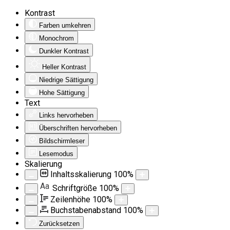
Kontrast
Farben umkehren
Monochrom
Dunkler Kontrast
Heller Kontrast
Niedrige Sättigung
Hohe Sättigung
Text
Links hervorheben
Überschriften hervorheben
Bildschirmleser
Lesemodus
Skalierung
Inhaltsskalierung
100
%
Aa
Schriftgröße
100
%
Zeilenhöhe
100
%
Buchstabenabstand
100
%
Zurücksetzen