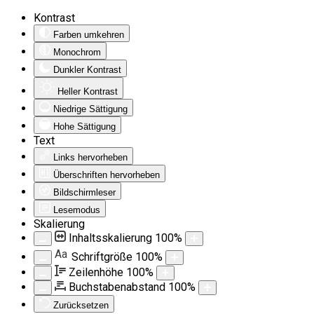
Kontrast
Farben umkehren
Monochrom
Dunkler Kontrast
Heller Kontrast
Niedrige Sättigung
Hohe Sättigung
Text
Links hervorheben
Überschriften hervorheben
Bildschirmleser
Lesemodus
Skalierung
Inhaltsskalierung
100
%
Aa
Schriftgröße
100
%
Zeilenhöhe
100
%
Buchstabenabstand
100
%
Zurücksetzen